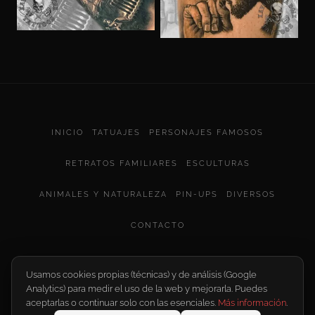
INICIO
TATUAJES
PERSONAJES FAMOSOS
RETRATOS FAMILIARES
ESCULTURAS
ANIMALES Y NATURALEZA
PIN-UPS
DIVERSOS
CONTACTO
INSTAGRAM
FACEBOOK
Usamos cookies propias (técnicas) y de análisis (Google
Analytics) para medir el uso de la web y mejorarla. Puedes
aceptarlas o continuar solo con las esenciales.
Más información
.
© Xavi García Boix Tattoo 2026 | Tatuajes en Valencia | Realismo
y Retratos · -Tattoo Spain-