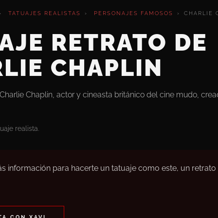
›
TATUAJES REALISTAS
›
PERSONAJES FAMOSOS
›
CHARLIE 
AJE RETRATO DE
LIE CHAPLIN
 Charlie Chaplin, actor y cineasta británico del cine mudo, cre
aje realista.
s información para hacerte un tatuaje como este, un retrato 
A CON XAVI