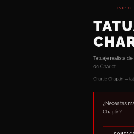
INICIO
TATU
CHAR
Tatuaje realista de
de Charlot.
Charlie Chaplin — tatu
¿Necesitas má
Chaplin?
CONTACT