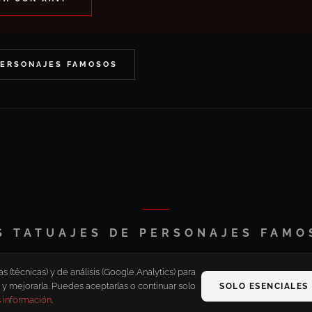
PERSONAJES FAMOSOS
S TATUAJES DE PERSONAJES FAMO
(técnicas) y de análisis (Google Analytics) para
 y mejorarla. Puedes aceptarlas o continuar solo
SOLO ESENCIALES
 información
.