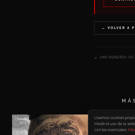
← VOLVER A 
← JIMI HENDRIX (IV)
MÁ
Usamos cookies propias 
medir el uso de la web
con las esenciales.
Más