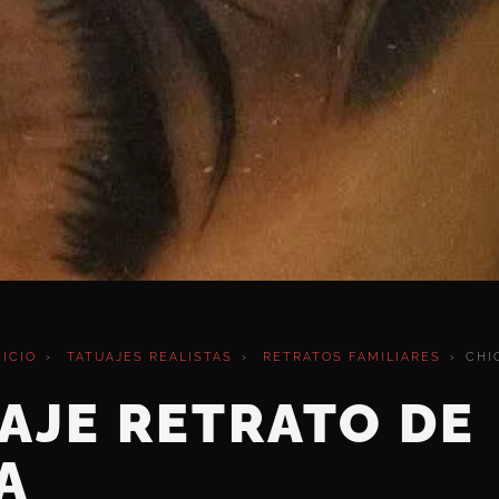
NICIO
›
TATUAJES REALISTAS
›
RETRATOS FAMILIARES
›
CHI
AJE RETRATO DE
A