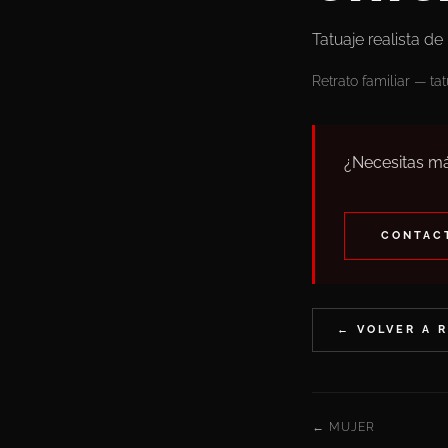
Tatuaje realista de 
Retrato familiar — tat
¿Necesitas má
CONTACT
← VOLVER A 
← MUJER