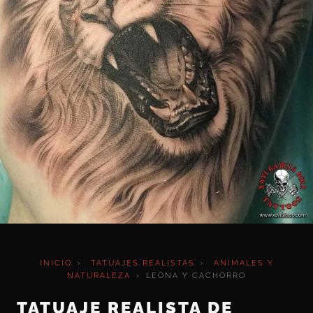
INICIO
›
TATUAJES REALISTAS
›
ANIMALES Y
NATURALEZA
›
LEONA Y CACHORRO
TATUAJE REALISTA DE