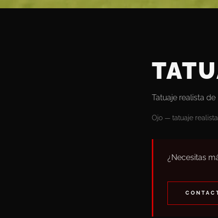
TATU
Tatuaje realista de 
Ojo — tatuaje realista
¿Necesitas má
CONTACT