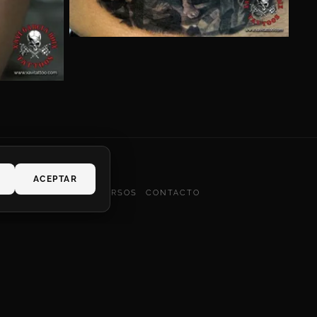
ACEPTAR
ALEZA
PIN-UPS
DIVERSOS
CONTACTO
too Spain-
 cookies