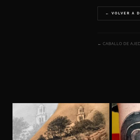
← VOLVER A 
← CABALLO DE AJE