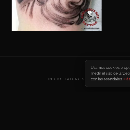
Usamos cookies propias 
medir el uso de la web
con las esenciales.
Más
INICIO
TATUAJES
PERSONAJES FAMO
© Xavi Ga
AVISO 