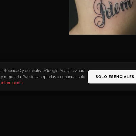
(técnicas) y de análisis (Google Analytics) para
 y mejorarla. Puedes aceptarlas o continuar solo
SOLO ESENCIALES
 información
.
SOS
RETRATOS FAMILIARES
ESCULTURAS
ANIMALES Y NATUR
INSTAGRAM
FACEBOOK
rcía Boix Tattoo 2026 | Tatuajes en Valencia | Realismo y Retratos · -Tat
Configurar
LEGAL
POLÍTICA DE PRIVACIDAD
POLÍTICA DE COOKIES