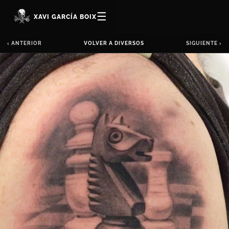
☰
XAVI GARCÍA BOIX
‹ ANTERIOR
VOLVER A DIVERSOS
SIGUIENTE ›