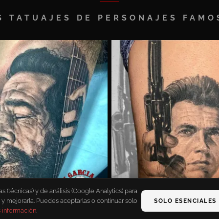
S TATUAJES DE PERSONAJES FAMO
(técnicas) y de análisis (Google Analytics) para
 y mejorarla. Puedes aceptarlas o continuar solo
SOLO ESENCIALES
 información
.