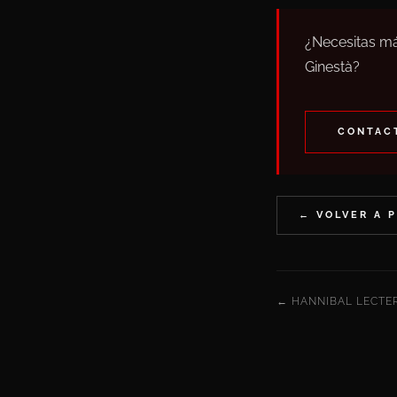
¿Necesitas má
Ginestà?
CONTACT
← VOLVER A 
← HANNIBAL LECTE