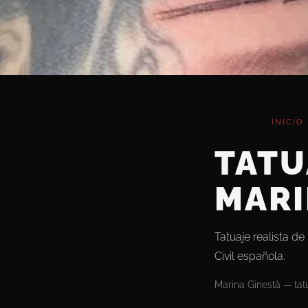
INICIO
TATU
MARI
Tatuaje realista d
Civil española.
Marina Ginestà — tatu