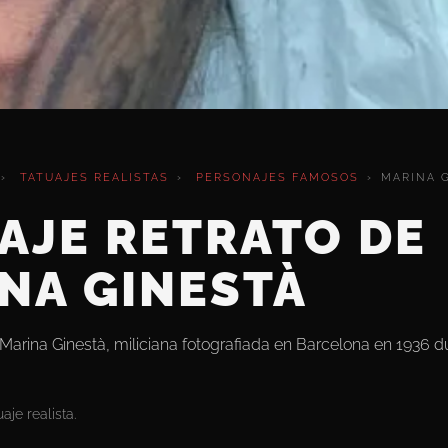
›
TATUAJES REALISTAS
›
PERSONAJES FAMOSOS
›
MARINA 
AJE RETRATO DE
NA GINESTÀ
e Marina Ginestà, miliciana fotografiada en Barcelona en 1936 d
aje realista.