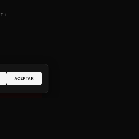
TI)
ACEPTAR
graffiti)?