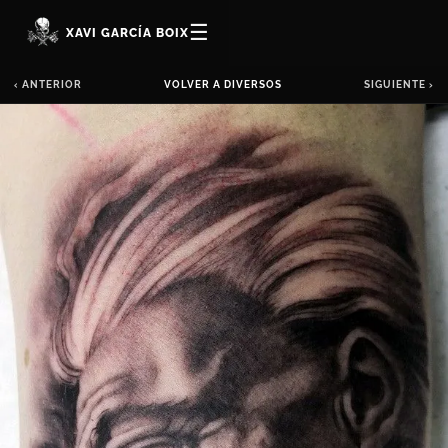
☰
XAVI GARCÍA BOIX
‹ ANTERIOR
VOLVER A DIVERSOS
SIGUIENTE ›