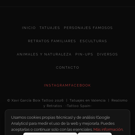
INICIO
TATUAJES
PERSONAJES FAMOSOS
RETRATOS FAMILIARES
ESCULTURAS
ANIMALES Y NATURALEZA
PIN-UPS
DIVERSOS
CONTACTO
INSTAGRAM
FACEBOOK
© Xavi García Boix Tattoo 2026 | Tatuajes en Valencia | Realismo
y Retratos · -Tattoo Spain-
Usamos cookies propias (técnicas) y de análisis (Google
AVISO LEGAL
POLÍTICA DE PRIVACIDAD
Analytics) para medir el uso de la web y mejorarla. Puedes
aceptarlas o continuar solo con las esenciales.
Más información
.
Configurar cookies
POLÍTICA DE COOKIES