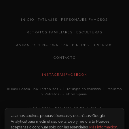
INICIO
TATUAJES
PERSONAJES FAMOSOS
RETRATOS FAMILIARES
ESCULTURAS
ANIMALES Y NATURALEZA
PIN-UPS
DIVERSOS
CONTACTO
INSTAGRAM
FACEBOOK
© Xavi García Boix Tattoo 2026 | Tatuajes en Valencia | Realismo
y Retratos · -Tattoo Spain-
AVISO LEGAL
POLÍTICA DE PRIVACIDAD
Usamos cookies propias (técnicas) y de análisis (Google
Configurar cookies
Analytics) para medir el uso de la web y mejorarla. Puedes
POLÍTICA DE COOKIES
aceptarlas o continuar solo con las esenciales.
Más información
.