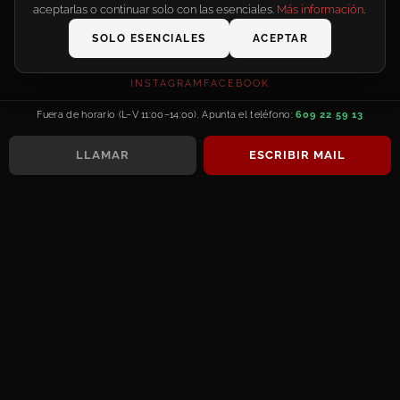
aceptarlas o continuar solo con las esenciales.
Más información
.
CONTACTO
SOLO ESENCIALES
ACEPTAR
INSTAGRAM
FACEBOOK
Fuera de horario (L–V 11:00–14:00). Apunta el teléfono:
609 22 59 13
© Xavi García Boix Tattoo 2026 | Tatuajes en Valencia | Realismo
y Retratos · -Tattoo Spain-
LLAMAR
ESCRIBIR MAIL
AVISO LEGAL
POLÍTICA DE PRIVACIDAD
Configurar cookies
POLÍTICA DE COOKIES
Las fotos, los artículos y los textos de esta web son propiedad de Xavi García Boix,
protegidos por derechos de autor.