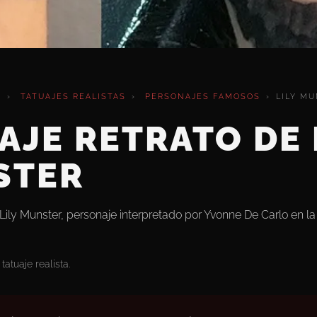
O
›
TATUAJES REALISTAS
›
PERSONAJES FAMOSOS
›
LILY M
AJE RETRATO DE 
STER
 Lily Munster, personaje interpretado por Yvonne De Carlo en la 
tatuaje realista.