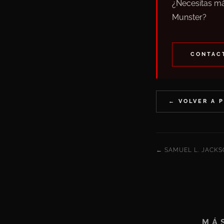
¿Necesitas má
Munster?
CONTACT
← VOLVER A 
← SAMUEL L. JACKSO
MÁ